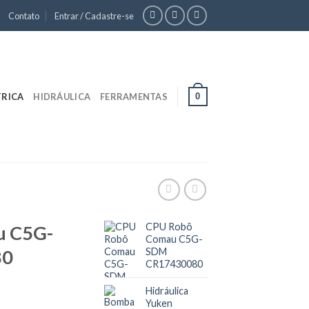
Contato
Entrar / Cadastre-se
0
TRICA
HIDRÁULICA
FERRAMENTAS
CPU Robô
u C5G-
Comau C5G-
80
SDM
CR17430080
Hidráulica
Yuken