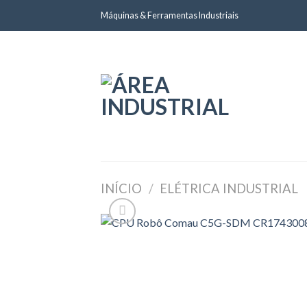
Skip
Máquinas & Ferramentas Industriais
to
content
INÍCIO
/
ELÉTRICA INDUSTRIAL