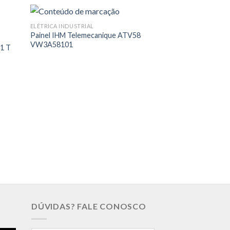
ELÉTRICA INDUSTRIAL
Painel IHM Telemecanique ATV58
VW3A58101
1 T
ELÉTRICA INDUSTRIA
CLP Injetoras Te
DÚVIDAS? FALE CONOSCO