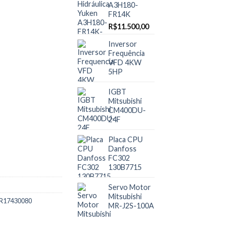
A3H180-
FR14K
R$
11.500,00
Inversor
Frequência
VFD 4KW
5HP
IGBT
Mitsubishi
CM400DU-
24F
Placa CPU
Danfoss
FC302
130B7715
Servo Motor
Mitsubishi
R17430080
MR-J2S-100A