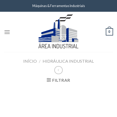
Skip
Máquinas & Ferramentas Industriais
to
content
0
INÍCIO
/
HIDRÁULICA INDUSTRIAL
FILTRAR