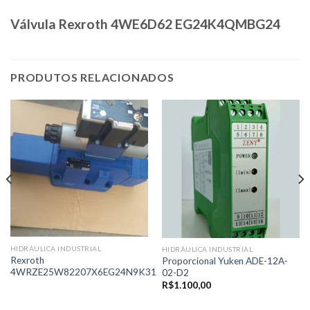
Válvula Rexroth 4WE6D62 EG24K4QMBG24
PRODUTOS RELACIONADOS
HIDRÁULICA INDUSTRIAL
HIDRÁULICA INDUSTRIAL
Rexroth
Proporcional Yuken ADE-12A-
4WRZE25W82207X6EG24N9K31
02-D2
R$
1.100,00