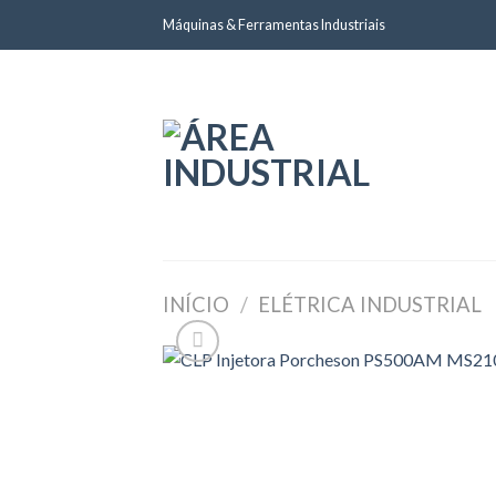
Skip
Máquinas & Ferramentas Industriais
to
content
INÍCIO
/
ELÉTRICA INDUSTRIAL