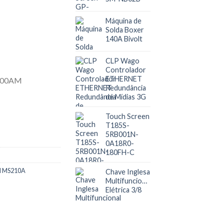
Máquina de
Solda Boxer
140A Bivolt
CLP Wago
Controlador
ETHERNET
Redundância
de Mídias 3G
Touch Screen
T185S-
5RB001N-
0A18R0-
180FH-C
AM MS210A
Chave Inglesa
Multifuncional
Elétrica 3/8