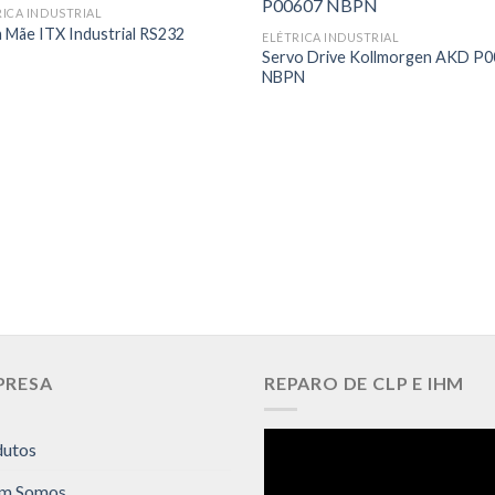
RICA INDUSTRIAL
a Mãe ITX Industrial RS232
ELÉTRICA INDUSTRIAL
Servo Drive Kollmorgen AKD P
NBPN
PRESA
REPARO DE CLP E IHM
dutos
m Somos