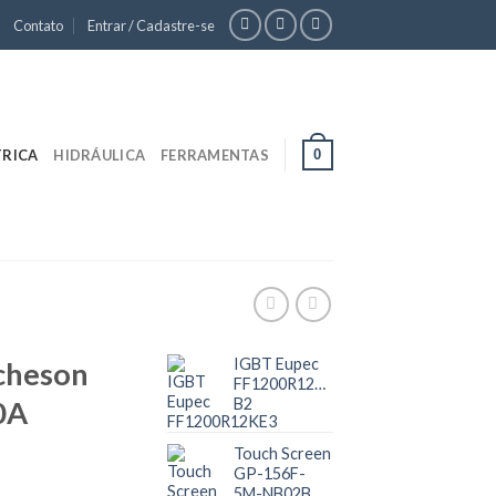
Contato
Entrar / Cadastre-se
0
TRICA
HIDRÁULICA
FERRAMENTAS
IGBT Eupec
rcheson
FF1200R12KE3
0A
B2
Touch Screen
GP-156F-
5M-NB02B