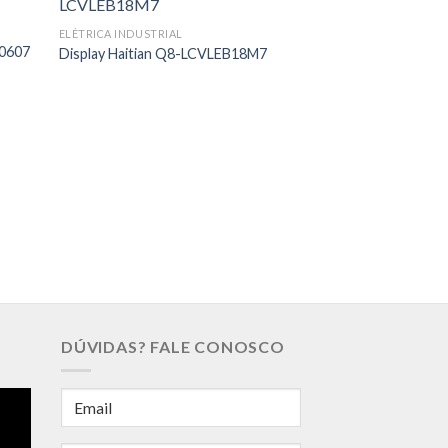
ELÉTRICA INDUSTRIAL
00607
Display Haitian Q8-LCVLEB18M7
ELÉTRICA INDUSTRIA
CLP Injetoras Te
DÚVIDAS? FALE CONOSCO