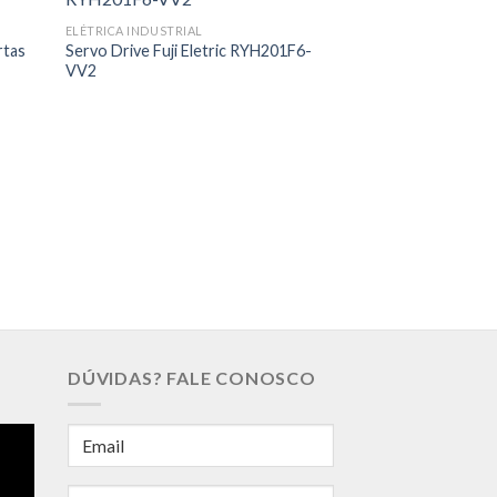
ELÉTRICA INDUSTRIAL
rtas
Servo Drive Fuji Eletric RYH201F6-
VV2
ELÉTRICA INDUSTRIA
CLP Injetoras Tec
DÚVIDAS? FALE CONOSCO