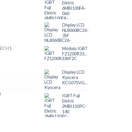
Eletric
6MBI100FA-
060
Display LCD
NL8060BC26-
35F
Módulo IGBT
FZ1200R33KF2C
Display LCD
Kyocera
KCG075VG2BE
1
IGBT Fuji
Eletric
2MBI150PC-
140