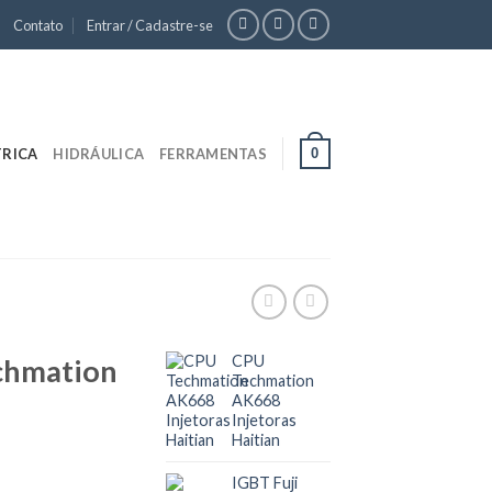
Contato
Entrar / Cadastre-se
0
TRICA
HIDRÁULICA
FERRAMENTAS
CPU
echmation
Techmation
AK668
Injetoras
Haitian
IGBT Fuji