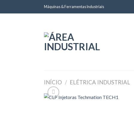
Skip
Máquinas & Ferramentas Industriais
to
content
INÍCIO
/
ELÉTRICA INDUSTRIAL