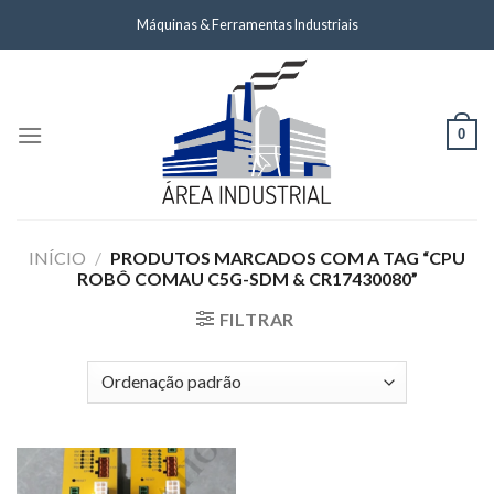
Skip
Máquinas & Ferramentas Industriais
to
content
0
INÍCIO
/
PRODUTOS MARCADOS COM A TAG “CPU
ROBÔ COMAU C5G-SDM & CR17430080”
FILTRAR