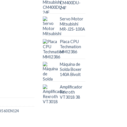
CM400DU-
24F
Servo Motor
Mitsubishi
MR-J2S-100A
Placa CPU
Techmation
MMI2386
Máquina de
Solda Boxer
140A Bivolt
Amplificador
Rexroth
VT3018 38
H5 60 EN124