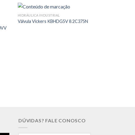
HIDRÁULICA INDUSTRIAL
Válvula Vickers KBHDG5V 8 2C375N
0VV
HIDRÁULICA INDUST
Rexroth DBETE 6
DÚVIDAS? FALE CONOSCO