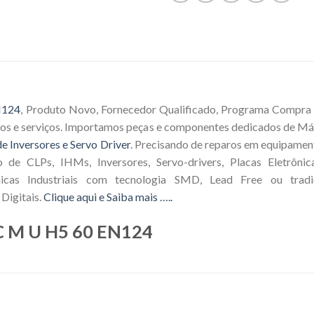
N124
, Produto Novo, Fornecedor Qualificado, Programa Compra S
tos e serviços. Importamos peças e componentes dedicados de Má
e Inversores e Servo Driver
. Precisando de reparos em equipamen
o de CLPs, IHMs, Inversores, Servo-drivers, Placas Eletrôni
icas Industriais com tecnologia SMD, Lead Free ou tradic
Digitais.
Clique aqui e Saiba mais …..
2C M U H5 60 EN124