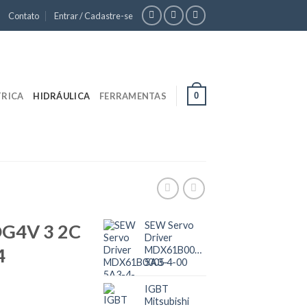
Contato
Entrar / Cadastre-se
0
TRICA
HIDRÁULICA
FERRAMENTAS
SEW Servo
 DG4V 3 2C
Driver
4
MDX61B0005-
5A3-4-00
IGBT
Mitsubishi