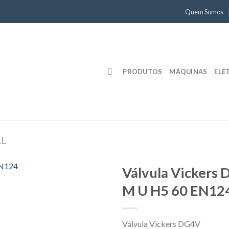
Quem Somos
PRODUTOS
MÁQUINAS
ELÉ
AL
Válvula Vickers
M U H5 60 EN12
Válvula Vickers DG4V