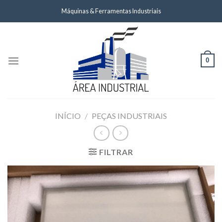
Skip
Máquinas & Ferramentas Industriais
to
content
0
INÍCIO
/
PEÇAS INDUSTRIAIS
FILTRAR