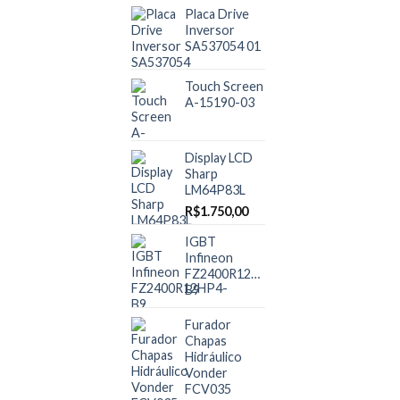
Placa Drive
Inversor
SA537054 01
Touch Screen
A-15190-03
Display LCD
Sharp
LM64P83L
R$
1.750,00
IGBT
Infineon
FZ2400R12HP4-
B9
Furador
Chapas
Hidráulico
Vonder
FCV035