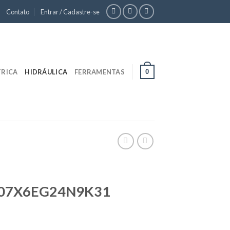
Contato
Entrar / Cadastre-se
0
TRICA
HIDRÁULICA
FERRAMENTAS
07X6EG24N9K31