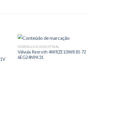
HIDRÁULICA INDUSTRIAL
Válvula Rexroth 4WRZE10W8 85 72
6EG24N9K31
A1V
HIDRÁULICA INDUST
Válvula Servo Mo
R$
110.000,00