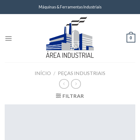
Skip
Máquinas & Ferramentas Industriais
to
content
0
INÍCIO
/
PEÇAS INDUSTRIAIS
FILTRAR