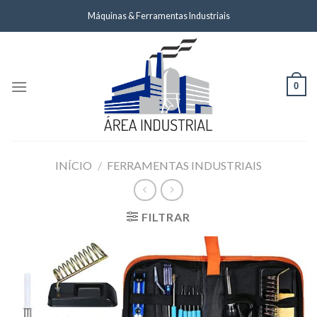
Skip
Máquinas & Ferramentas Industriais
to
content
0
INÍCIO
/
FERRAMENTAS INDUSTRIAIS
FILTRAR