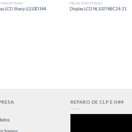
S INDUSTRIAIS
PEÇAS INDUSTRIAIS
lay LCD Sharp LQ10D344
Display LCD NL10276BC24-21
PRESA
REPARO DE CLP E IHM
dutos
m Somos