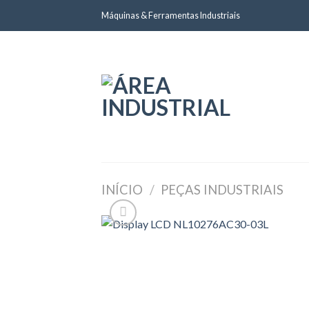
Skip
Máquinas & Ferramentas Industriais
to
content
INÍCIO
/
PEÇAS INDUSTRIAIS