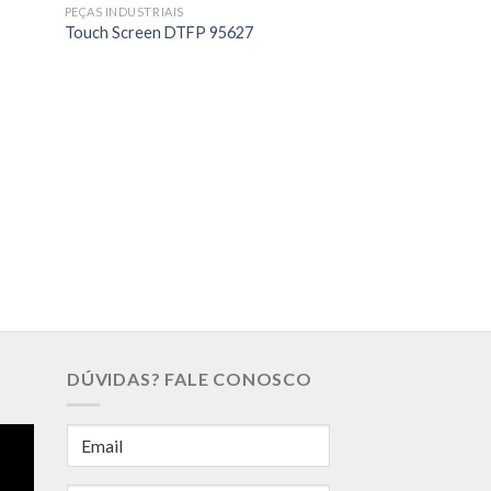
PEÇAS INDUSTRIAIS
Touch Screen DTFP 95627
PEÇAS INDUSTRIAIS
Display LCD Shar
DÚVIDAS? FALE CONOSCO