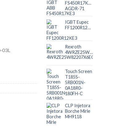
FS450R17KE3
AGDR-71
IGBT Eupec
FF1200R12KE3
Rexroth
4WRZE25W82207X6EG24N9K31
Touch Screen
T185S-
5RB001N-
0A18R0-
180FH-C
CLP Injetora
Borche Mirle
MH9118