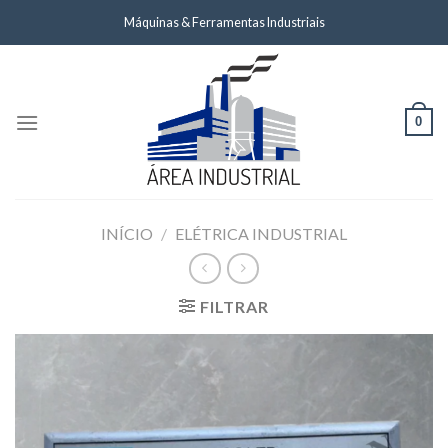
Skip
Máquinas & Ferramentas Industriais
to
content
0
INÍCIO
/
ELÉTRICA INDUSTRIAL
FILTRAR