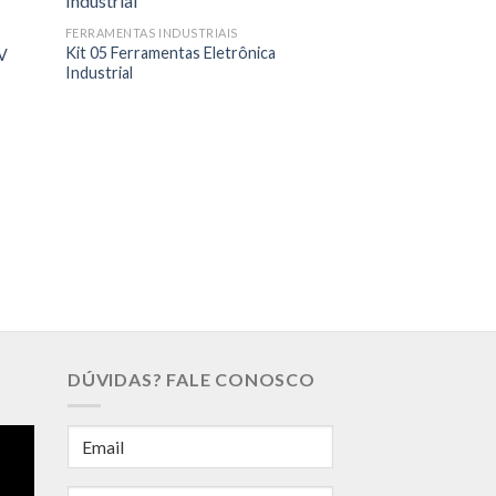
FERRAMENTAS INDUSTRIAIS
Kit 05 Ferramentas Eletrônica
0V
Industrial
FERRAMENTAS INDUS
Multímetro True-
DÚVIDAS? FALE CONOSCO