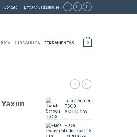
Contato
Entrar / Cadastre-se
0
TRICA
HIDRÁULICA
FERRAMENTAS
Touch Screen
a Yaxun
TSC3
AMT10476
Placa
Industrial ITX
Q1900G-P