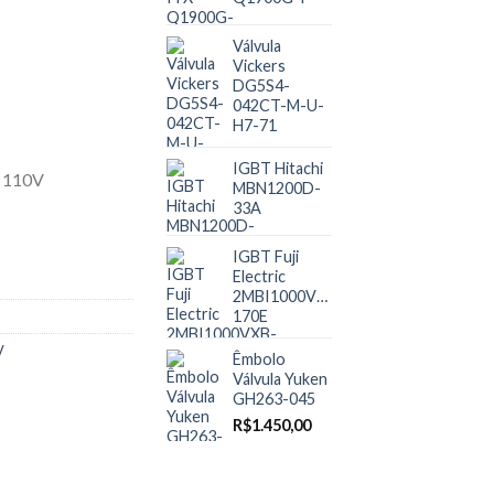
Válvula
Vickers
DG5S4-
042CT-M-U-
H7-71
IGBT Hitachi
MBN1200D-
33A
IGBT Fuji
Electric
2MBI1000VXB-
170E
V
Êmbolo
Válvula Yuken
GH263-045
R$
1.450,00