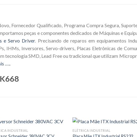
Novo, Fornecedor Qualificado, Programa Compra Segura, Suporte 
 Importamos peças e componentes dedicados de Máquinas e Equip
s e Servo Driver
. Precisando de reparos em equipamentos Indus
s, IHMs, Inversores, Servo-drivers, Placas Eletrônicas de Comu
om tecnologia SMD, Lead Free ou tradicional que utilizam Microp
is …..
AK668
RICA INDUSTRIAL
ELÉTRICA INDUSTRIAL
rsor Schneider 380VAC 3CV
Placa Mãe ITX Industrial RS232