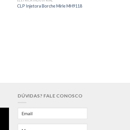
ELÉTRICA INDUSTRIAL
CLP Injetora Borche Mirle MH9118
ELÉTRICA INDUSTRIA
CLP Injetoras Tec
DÚVIDAS? FALE CONOSCO