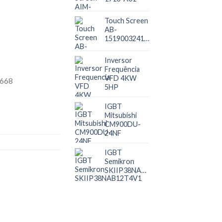
Touch Screen
AB-
1519003241218123001
Inversor
Frequência
VFD 4KW
5HP
IGBT
Mitsubishi
CM900DU-
24NF
IGBT
Semikron
SKIIP38NAB12T4V1