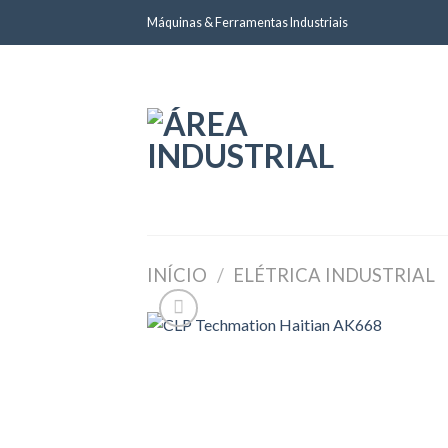
Skip
Máquinas & Ferramentas Industriais
to
content
INÍCIO
/
ELÉTRICA INDUSTRIAL