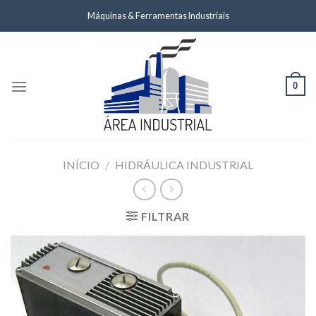
Skip
Máquinas & Ferramentas Industriais
to
content
0
INÍCIO
/
HIDRÁULICA INDUSTRIAL
FILTRAR