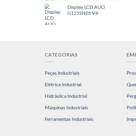
Display LCD AUO
G121SN01 V4
CATEGORIAS
EM
Peças Industriais
Pro
Elétrica Industrial
Que
Hidráulica Industrial
Perg
Máquinas Industriais
Polí
Ferramentas Industriais
Impo