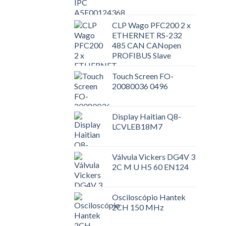
CLP Wago PFC200 2 x
ETHERNET RS-232
485 CAN CANopen
PROFIBUS Slave
Touch Screen FO-
20080036 0496
Display Haitian Q8-
LCVLEB18M7
Válvula Vickers DG4V 3
2C M U H5 60 EN124
Osciloscópio Hantek
2CH 150 MHz