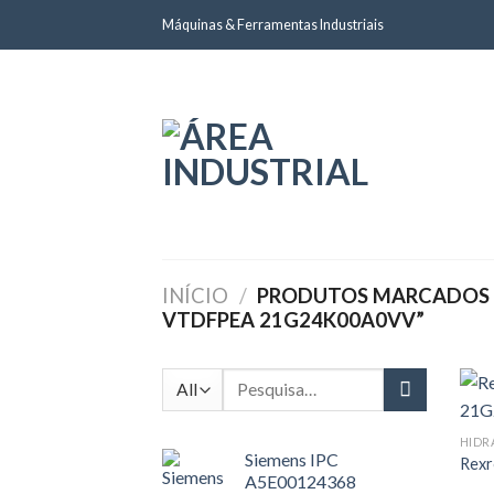
Skip
Máquinas & Ferramentas Industriais
to
content
INÍCIO
/
PRODUTOS MARCADOS 
VTDFPEA 21G24K00A0VV”
Pesquisar
por:
HIDR
Siemens IPC
Rex
A5E00124368