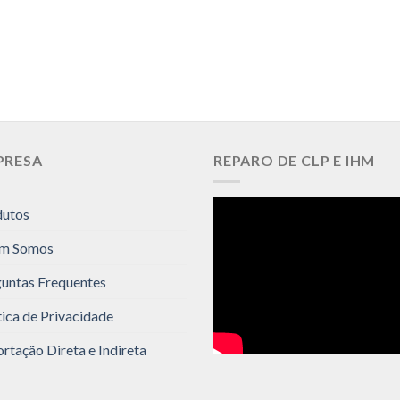
PRESA
REPARO DE CLP E IHM
dutos
m Somos
untas Frequentes
tica de Privacidade
rtação Direta e Indireta