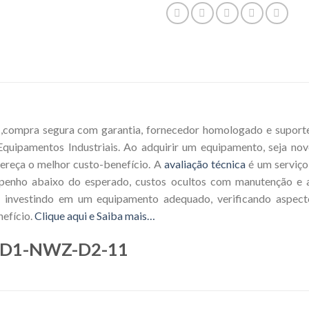
mpra segura com garantia, fornecedor homologado e suporte té
quipamentos Industriais. Ao adquirir um equipamento, seja novo
fereça o melhor custo-benefício. A
avaliação técnica
é um serviço
enho abaixo do esperado, custos ocultos com manutenção e até
 investindo em um equipamento adequado, verificando aspect
nefício.
Clique aqui e Saiba mais…
-PD1-NWZ-D2-11