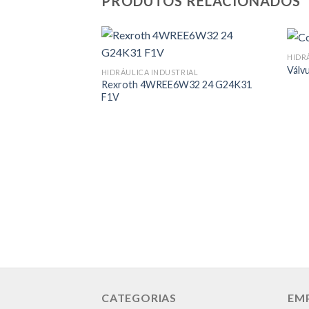
PRODUTOS RELACIONADOS
HIDR
Válv
HIDRÁULICA INDUSTRIAL
Rexroth 4WREE6W32 24 G24K31
F1V
CATEGORIAS
EM