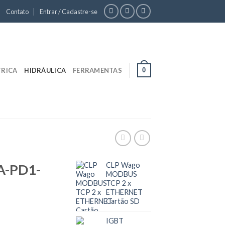
Contato
Entrar / Cadastre-se
0
TRICA
HIDRÁULICA
FERRAMENTAS
CLP Wago
A-PD1-
MODBUS
TCP 2 x
ETHERNET
Cartão SD
IGBT