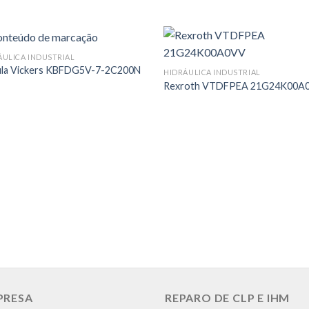
ÁULICA INDUSTRIAL
ula Vickers KBFDG5V-7-2C200N
HIDRÁULICA INDUSTRIAL
Rexroth VTDFPEA 21G24K00A
PRESA
REPARO DE CLP E IHM