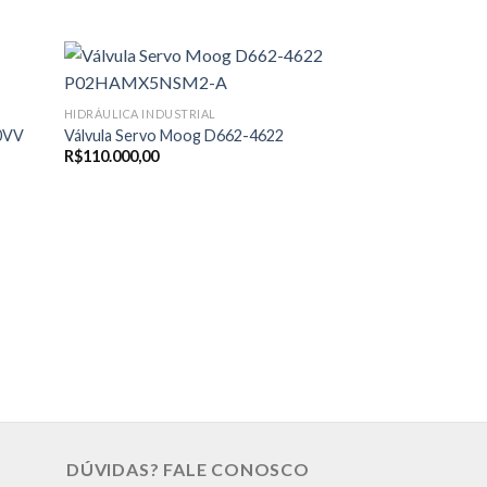
HIDRÁULICA INDUST
Válvula Rexroth 
HIDRÁULICA INDUSTRIAL
6EG24ETK31
0VV
Válvula Servo Moog D662-4622
R$
110.000,00
DÚVIDAS? FALE CONOSCO