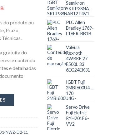
Semikron
OB
SKIIP38NAB12T4V1
as do produto ou
PLC Allen
Bradley 1769-
e, Prazo,
L16ER-BB1B
 Técnicas.
Válvula
a gratuita do
Rexroth
4WRKE 27
teresse contendo
E500L 33
ntes e detalhadas
6EG24EK31
 documento
IGBT Fuji
2MBI600U4G-
170
Servo Drive
Fuji Eletric
RYH201F6-
VV2
-PD1-NWZ-D2-11