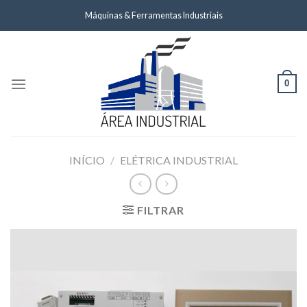
Skip
Máquinas & Ferramentas Industriais
to
content
0
INÍCIO
/
ELÉTRICA INDUSTRIAL
FILTRAR