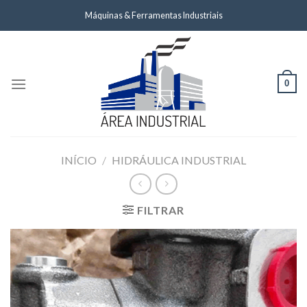
Skip
Máquinas & Ferramentas Industriais
to
content
0
INÍCIO
/
HIDRÁULICA INDUSTRIAL
FILTRAR