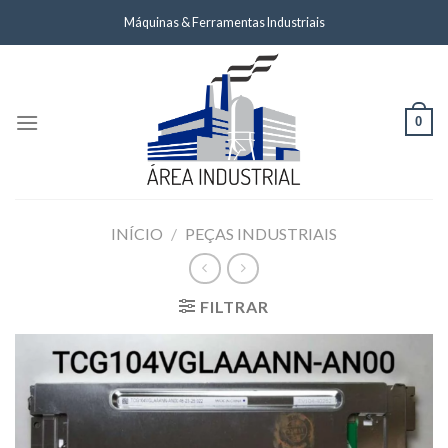
Skip
Máquinas & Ferramentas Industriais
to
content
0
INÍCIO
/
PEÇAS INDUSTRIAIS
FILTRAR