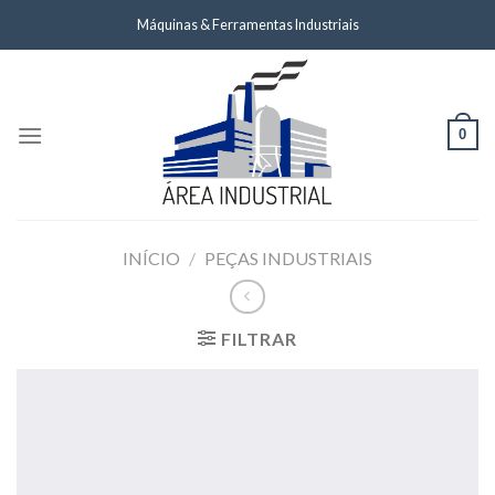
Skip
Máquinas & Ferramentas Industriais
to
content
0
INÍCIO
/
PEÇAS INDUSTRIAIS
FILTRAR