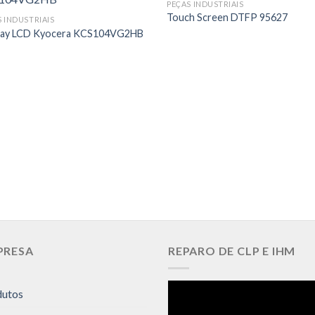
PEÇAS INDUSTRIAIS
Touch Screen DTFP 95627
S INDUSTRIAIS
lay LCD Kyocera KCS104VG2HB
PRESA
REPARO DE CLP E IHM
dutos