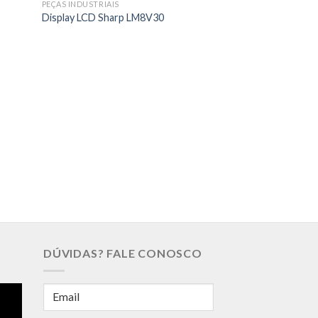
PEÇAS INDUSTRIAIS
Display LCD Sharp LM8V30
PEÇAS INDUSTRIAIS
Touch Screen Elo 
W01 0H1 R
DÚVIDAS? FALE CONOSCO