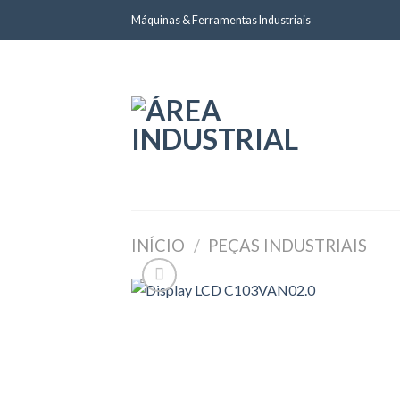
Skip
Máquinas & Ferramentas Industriais
to
content
INÍCIO
/
PEÇAS INDUSTRIAIS