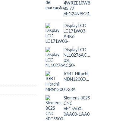
4WRZE10W8
85 72
6EG24N9K31
Display LCD
LC171W03-
A4K6
Display LCD
NL10276AC30-
03L
IGBT Hitachi
MBN1200D33A
Siemens 802S
CNC
6FC5500-
0AA00-1AA0