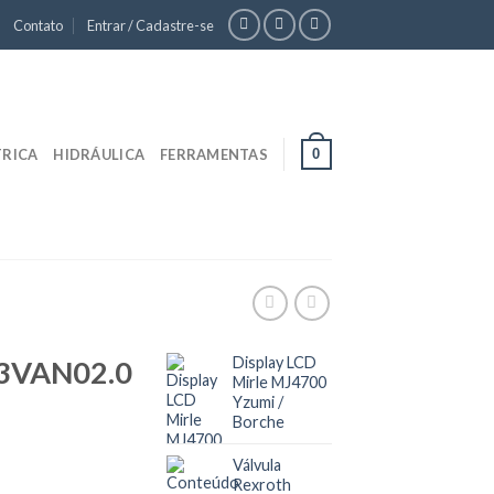
Contato
Entrar / Cadastre-se
0
TRICA
HIDRÁULICA
FERRAMENTAS
Display LCD
03VAN02.0
Mirle MJ4700
Yzumi /
Borche
Válvula
Rexroth