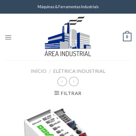
Skip
Máquinas & Ferramentas Industriais
to
content
0
INÍCIO
/
ELÉTRICA INDUSTRIAL
FILTRAR