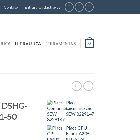
Contato
Entrar / Cadastre-se
0
TRICA
HIDRÁULICA
FERRAMENTAS
Placa
G DSHG-
Comunicação
1-50
SEW 8229147
Placa CPU
Fanuc A20B-
8100-0665