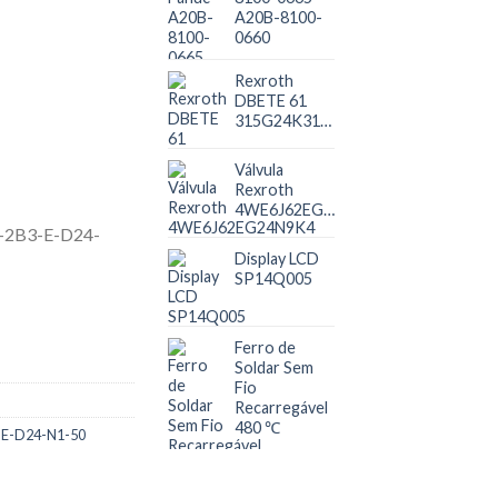
A20B-8100-
0660
Rexroth
DBETE 61
315G24K31A1V
Válvula
Rexroth
4WE6J62EG24N9K4
Display LCD
SP14Q005
Ferro de
Soldar Sem
Fio
Recarregável
480 ℃
-E-D24-N1-50