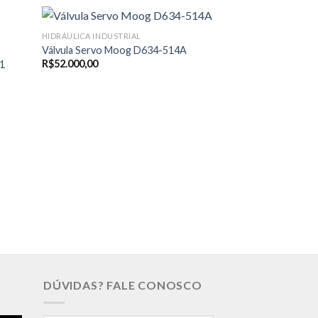
HIDRÁULICA INDUSTRIAL
Válvula Servo Moog D634-514A
R$
52.000,00
1
HIDRÁULICA INDUST
Válvula Vickers 
DÚVIDAS? FALE CONOSCO