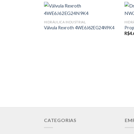
HIDRÁULICA INDUSTRIAL
HIDR
Válvula Rexroth 4WE6J62EG24N9K4
Prop
R$
4.
CATEGORIAS
EM