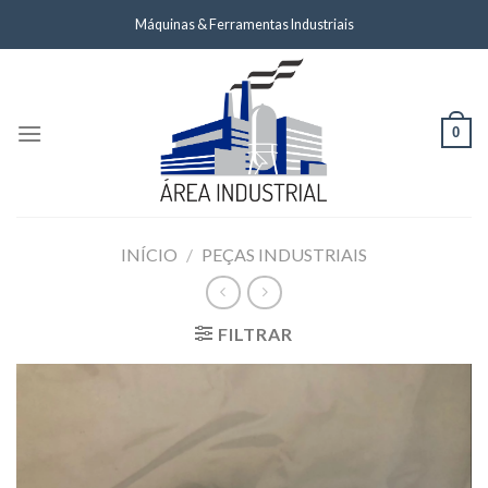
Skip
Máquinas & Ferramentas Industriais
to
content
0
INÍCIO
/
PEÇAS INDUSTRIAIS
FILTRAR