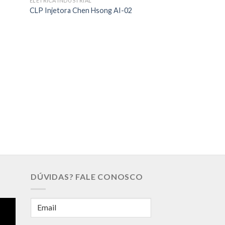
ELÉTRICA INDUSTRIAL
CLP Injetora Chen Hsong AI-02
ELÉTRICA INDUSTRIA
Servo Drive Fuji E
VV2
DÚVIDAS? FALE CONOSCO