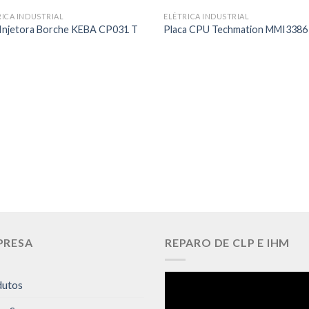
RICA INDUSTRIAL
ELÉTRICA INDUSTRIAL
Injetora Borche KEBA CP031 T
Placa CPU Techmation MMI3386
PRESA
REPARO DE CLP E IHM
dutos