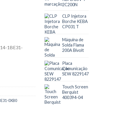
2C200N
CLP Injetora
Borche KEBA
CP031 T
Máquina de
Solda Flama
200A Bivolt
Placa
Comunicação
SEW 8229147
Touch Screen
Berquist
400394-04
1BE31-0XB0