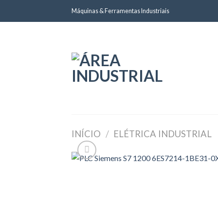
Skip
Máquinas & Ferramentas Industriais
to
content
INÍCIO
/
ELÉTRICA INDUSTRIAL