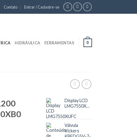
Contato
Entrar / Cadastre-se
0
TRICA
HIDRÁULICA
FERRAMENTAS
Display LCD
1200
LMG7550XUFC
-0XB0
Válvula
Vickers
KBFDG5V-7-