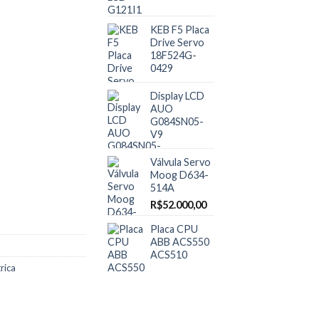
KEB F5 Placa
Drive Servo
18F524G-
0429
Display LCD
AUO
G084SN05-
V9
Válvula Servo
Moog D634-
514A
R$
52.000,00
Placa CPU
ABB ACS550
ACS510
rica