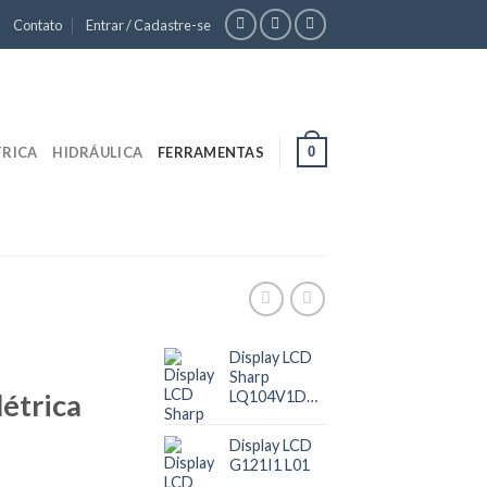
Contato
Entrar / Cadastre-se
0
TRICA
HIDRÁULICA
FERRAMENTAS
Display LCD
Sharp
létrica
LQ104V1DG59
Display LCD
G121I1 L01