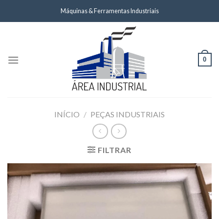
Skip
Máquinas & Ferramentas Industriais
to
content
0
INÍCIO
/
PEÇAS INDUSTRIAIS
FILTRAR