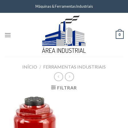
Skip
Máquinas & Ferramentas Industriais
to
content
0
INÍCIO
/
FERRAMENTAS INDUSTRIAIS
FILTRAR