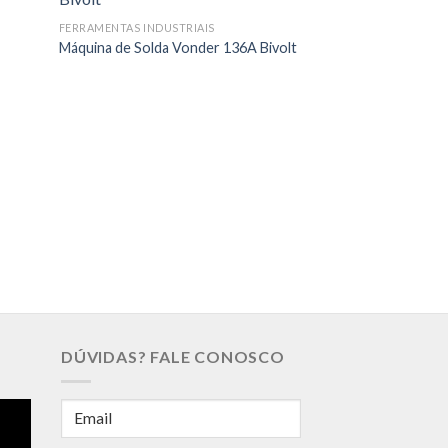
FERRAMENTAS INDUSTRIAIS
Máquina de Solda Vonder 136A Bivolt
FERRAMENTAS INDUS
Ferro de Soldar Se
480 ℃
DÚVIDAS? FALE CONOSCO