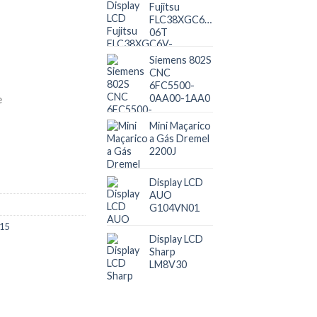
Fujitsu
FLC38XGC6V-
06T
Siemens 802S
CNC
6FC5500-
0AA00-1AA0
Mini Maçarico
a Gás Dremel
2200J
Display LCD
AUO
G104VN01
J15
Display LCD
Sharp
LM8V30