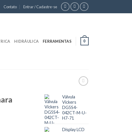
Contato
Entrar / Cadastre-se
0
TRICA
HIDRÁULICA
FERRAMENTAS
Válvula
mara
Vickers
DG5S4-
042CT-M-U-
H7-71
Display LCD