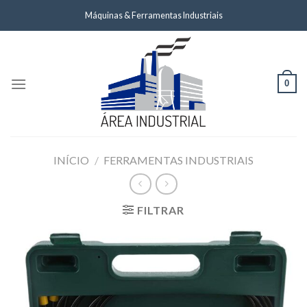
Skip
Máquinas & Ferramentas Industriais
to
content
0
INÍCIO
/
FERRAMENTAS INDUSTRIAIS
FILTRAR