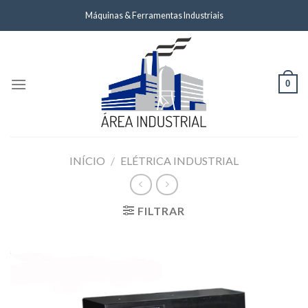
Skip
Máquinas & Ferramentas Industriais
to
content
0
INÍCIO
/
ELÉTRICA INDUSTRIAL
FILTRAR