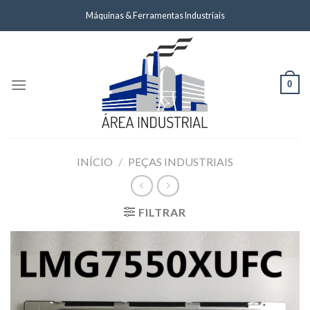
Skip
Máquinas & Ferramentas Industriais
to
content
0
INÍCIO
/
PEÇAS INDUSTRIAIS
FILTRAR