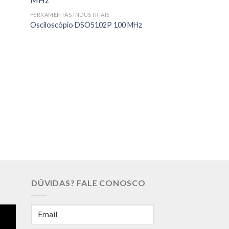
FERRAMENTAS INDUSTRIAIS
Osciloscópio DSO5102P 100 MHz
FERRAMENTAS INDUS
Pistola Soprador
1500W
DÚVIDAS? FALE CONOSCO