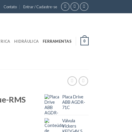
Contato
Entrar / Cadastre-se
0
TRICA
HIDRÁULICA
FERRAMENTAS
Placa Drive
ue-RMS
ABB AGDR-
71C
Válvula
Vickers
KFDG4V 5