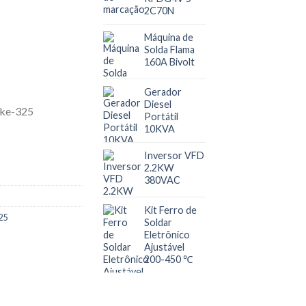
2C70N
Máquina de
Solda Flama
160A Bivolt
Gerador
Diesel
Portátil
10KVA
Inversor VFD
2.2KW
380VAC
Kit Ferro de
25
Soldar
Eletrônico
Ajustável
200-450 ℃