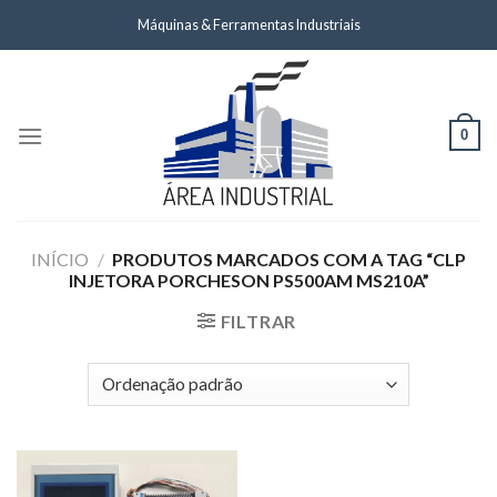
Skip
Máquinas & Ferramentas Industriais
to
content
0
INÍCIO
/
PRODUTOS MARCADOS COM A TAG “CLP
INJETORA PORCHESON PS500AM MS210A”
FILTRAR