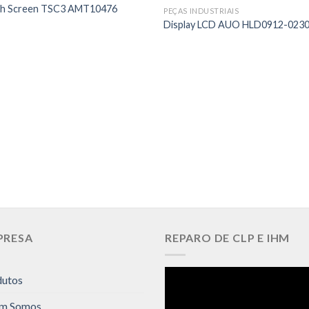
h Screen TSC3 AMT10476
PEÇAS INDUSTRIAIS
Display LCD AUO HLD0912-023
PRESA
REPARO DE CLP E IHM
dutos
m Somos