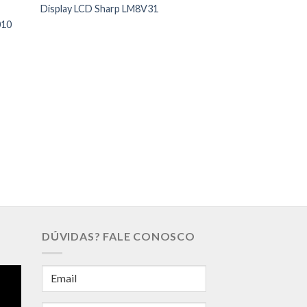
Display LCD Sharp LM8V31
010
PEÇAS INDUSTRIAIS
Touch Screen Elo 
W01 0H1 R
DÚVIDAS? FALE CONOSCO