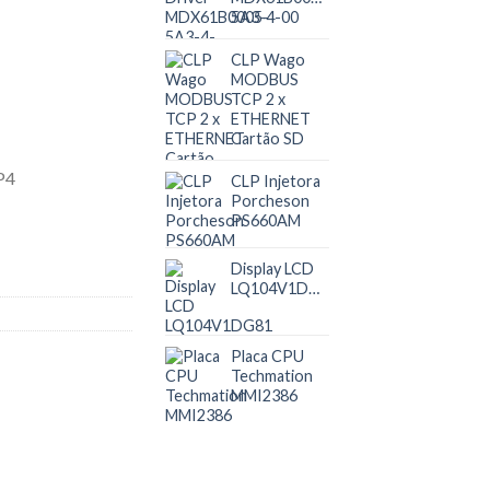
5A3-4-00
CLP Wago
MODBUS
TCP 2 x
ETHERNET
Cartão SD
CLP Injetora
Porcheson
PS660AM
Display LCD
LQ104V1DG81
Placa CPU
Techmation
MMI2386