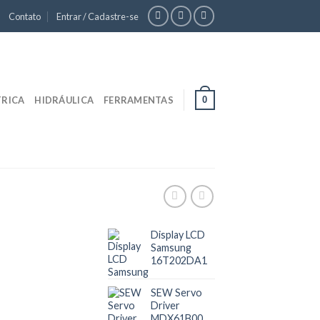
Contato
Entrar / Cadastre-se
0
TRICA
HIDRÁULICA
FERRAMENTAS
Display LCD
Samsung
16T202DA1
SEW Servo
Driver
MDX61B0005-