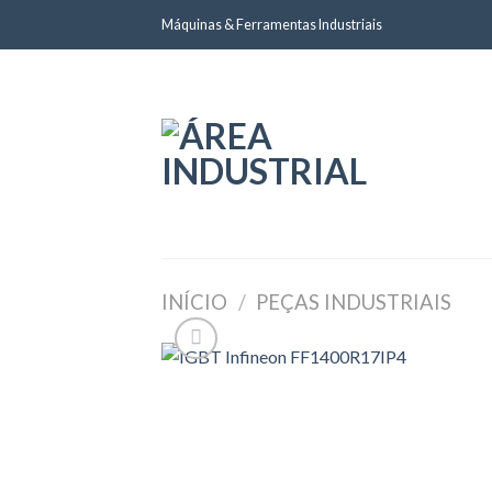
Skip
Máquinas & Ferramentas Industriais
to
content
INÍCIO
/
PEÇAS INDUSTRIAIS