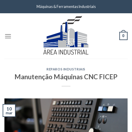
Skip
Máquinas & Ferramentas Industriais
to
content
0
REPAROS INDUSTRIAIS
Manutenção Máquinas CNC FICEP
10
mar