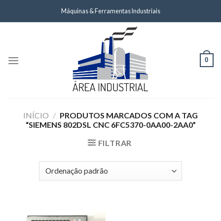
Skip
Máquinas & Ferramentas Industriais
to
content
0
INÍCIO
/
PRODUTOS MARCADOS COM A TAG
“SIEMENS 802DSL CNC 6FC5370-0AA00-2AA0”
FILTRAR