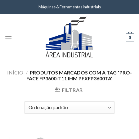
Skip
Máquinas & Ferramentas Industriais
to
content
0
INÍCIO
/
PRODUTOS MARCADOS COM A TAG “PRO-
FACE FP3600-T11 IHM PFXFP3600TA”
FILTRAR