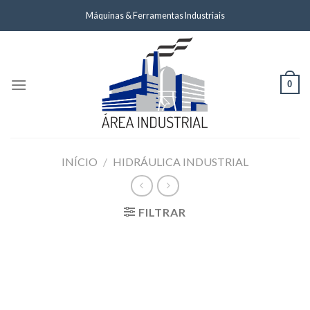
Skip
Máquinas & Ferramentas Industriais
to
content
0
INÍCIO
/
HIDRÁULICA INDUSTRIAL
FILTRAR