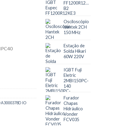
FF1200R12KE3
B2
Osciloscópio
Hantek 2CH
150 MHz
Estação de
Solda Hikari
60W 220V
IGBT Fuji
Eletric
2MBI150PC-
140
Furador
0 A3000378D IO
Chapas
Hidráulico
Vonder
FCV035