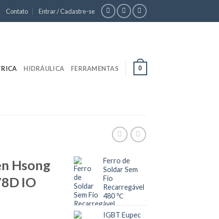
Contato
Entrar / Cadastre-se
0
TRICA
HIDRÁULICA
FERRAMENTAS
Ferro de
en Hsong
Soldar Sem
8D IO
Fio
Recarregável
480 ℃
IGBT Eupec