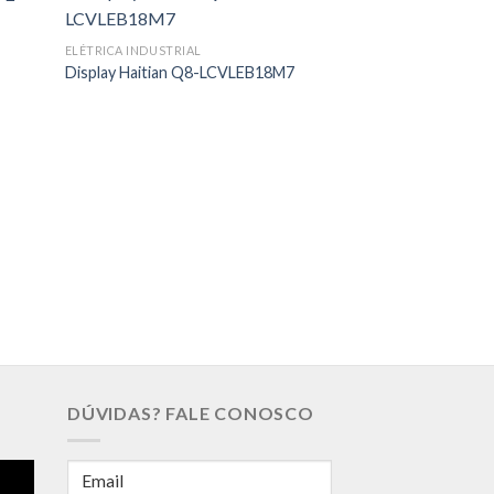
ELÉTRICA INDUSTRIAL
Display Haitian Q8-LCVLEB18M7
ELÉTRICA INDUSTRIA
Servo Drive Koll
NBPN
DÚVIDAS? FALE CONOSCO