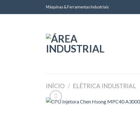
Skip
Máquinas & Ferramentas Industriais
to
content
INÍCIO
/
ELÉTRICA INDUSTRIAL