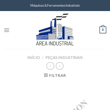
Skip
Máquinas & Ferramentas Industriais
to
content
0
INÍCIO
/
PEÇAS INDUSTRIAIS
FILTRAR