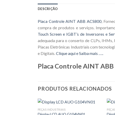
DESCRIÇÃO
Placa Controle AINT ABB ACS800
, Forne
compra de produtos e serviços. Importam
Touch Screen e IGBT’s de Inversores e Ser
adequada para o conserto de CLPs, IHMs, I
Placas Eletrônicas Industriais com tecnolo
e Digitais.
Clique aqui e Saiba mais …..
Placa Controle AINT AB
PRODUTOS RELACIONADOS
PEÇAS INDUSTRIAIS
PEÇA
Display LCD AUO G104VN01
Disp