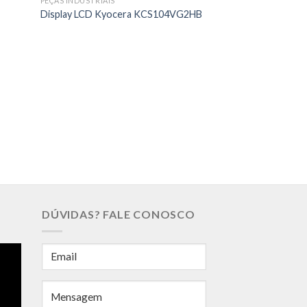
PEÇAS INDUSTRIAIS
Display LCD Kyocera KCS104VG2HB
PEÇAS INDUSTRIAIS
Touch Screen H3
DÚVIDAS? FALE CONOSCO