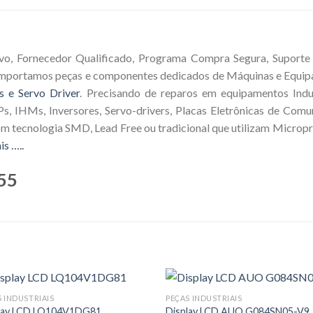
vo, Fornecedor Qualificado, Programa Compra Segura, Suporte T
 Importamos peças e componentes dedicados de Máquinas e Equip
s e Servo Driver
. Precisando de reparos em equipamentos Indus
s, IHMs, Inversores, Servo-drivers, Placas Eletrônicas de Comu
om tecnologia SMD, Lead Free ou tradicional que utilizam Microp
is …..
55
S INDUSTRIAIS
PEÇAS INDUSTRIAIS
lay LCD LQ104V1DG81
Display LCD AUO G084SN05-V9