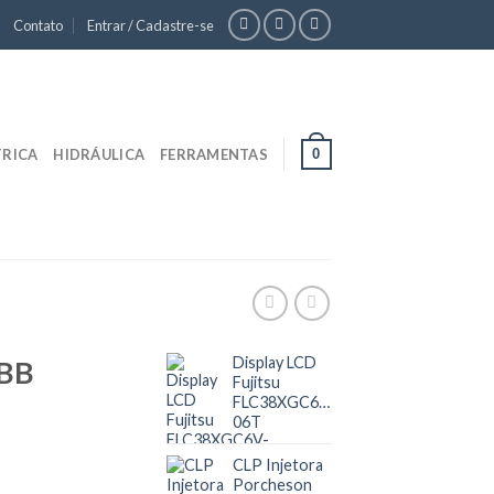
Contato
Entrar / Cadastre-se
0
TRICA
HIDRÁULICA
FERRAMENTAS
Display LCD
ABB
Fujitsu
FLC38XGC6V-
06T
CLP Injetora
Porcheson