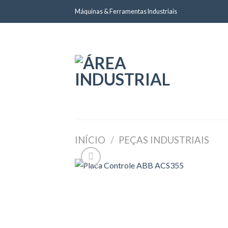
Skip
Máquinas & Ferramentas Industriais
to
content
INÍCIO
/
PEÇAS INDUSTRIAIS