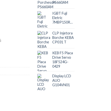
PS660AM
IGBT Fuji
Eletric
7MBP150RA060
CLP Injetora
Borche KEBA
CP031 T
KEB F5 Placa
Drive Servo
18F524G-
0429
Display LCD
AUO
G104VN01