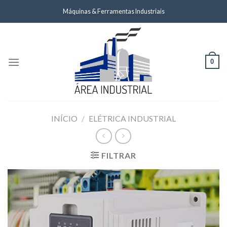
Skip
Máquinas & Ferramentas Industriais
to
content
0
INÍCIO
/
ELÉTRICA INDUSTRIAL
FILTRAR