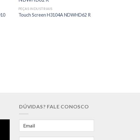
PEÇAS INDUSTRIAIS
010
Touch Screen H3104A NDWHD62 R
PEÇAS INDUSTRIAIS
Display LCD Shar
DÚVIDAS? FALE CONOSCO