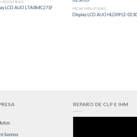
S INDUSTRIAIS
lay LCD AUO LTA084C271F
PEÇAS INDUSTRIAIS
Display LCD AUO HLD0912-023
PRESA
REPARO DE CLP E IHM
dutos
m Somos