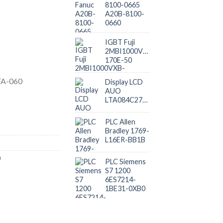
8100-0665
A20B-8100-
0660
IGBT Fuji
2MBI1000VXB-
170E-50
Display LCD
AUO
LTA084C271F
PLC Allen
Bradley 1769-
L16ER-BB1B
0
PLC Siemens
S7 1200
6ES7214-
1BE31-0XB0