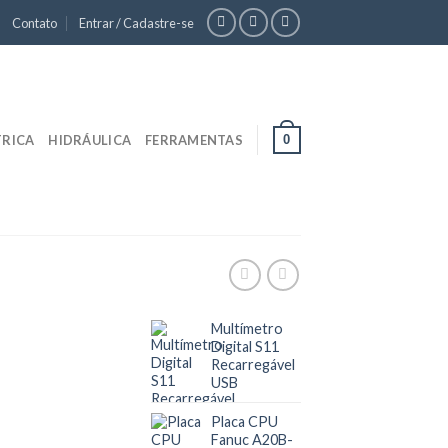
Contato
Entrar / Cadastre-se
0
TRICA
HIDRÁULICA
FERRAMENTAS
Multímetro
Digital S11
Recarregável
USB
Placa CPU
Fanuc A20B-