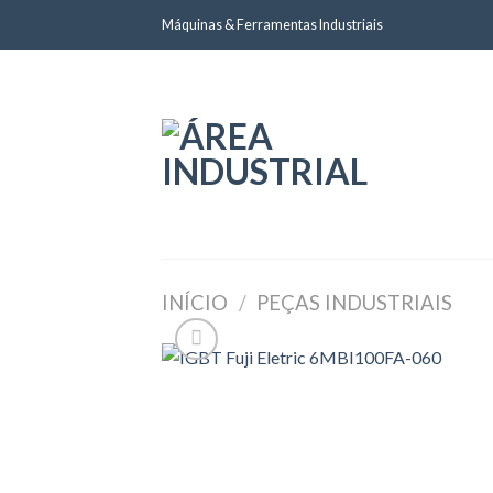
Skip
Máquinas & Ferramentas Industriais
to
content
INÍCIO
/
PEÇAS INDUSTRIAIS