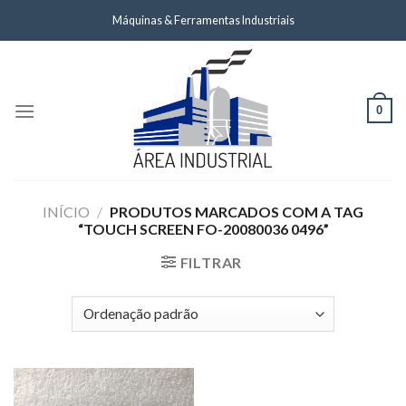
Skip
Máquinas & Ferramentas Industriais
to
content
0
INÍCIO
/
PRODUTOS MARCADOS COM A TAG
“TOUCH SCREEN FO-20080036 0496”
FILTRAR