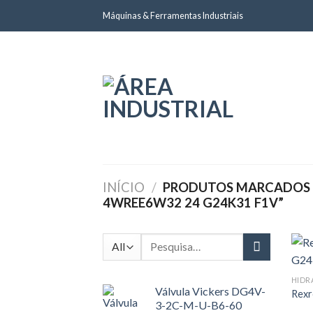
Skip
Máquinas & Ferramentas Industriais
to
content
INÍCIO
/
PRODUTOS MARCADOS 
4WREE6W32 24 G24K31 F1V”
Pesquisar
por:
HIDR
Válvula Vickers DG4V-
Rex
3-2C-M-U-B6-60