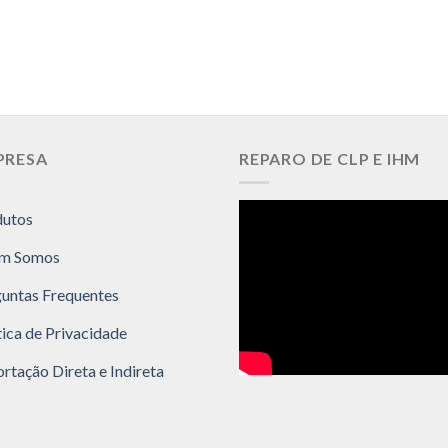
PRESA
REPARO DE CLP E IHM
dutos
m Somos
untas Frequentes
tica de Privacidade
rtação Direta e Indireta