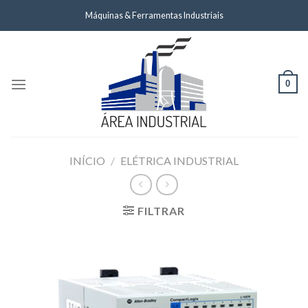
Skip
Máquinas & Ferramentas Industriais
to
content
0
INÍCIO
/
ELÉTRICA INDUSTRIAL
FILTRAR