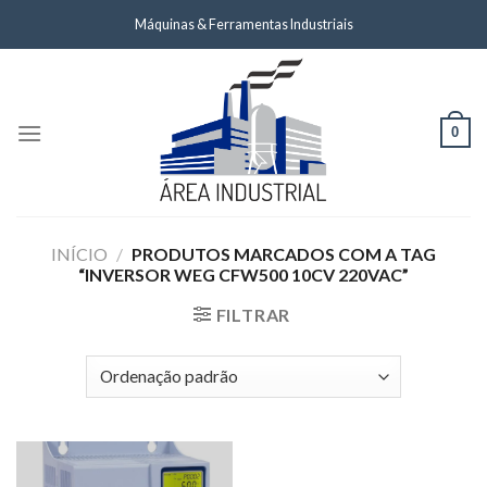
Skip
Máquinas & Ferramentas Industriais
to
content
0
INÍCIO
/
PRODUTOS MARCADOS COM A TAG
“INVERSOR WEG CFW500 10CV 220VAC”
FILTRAR